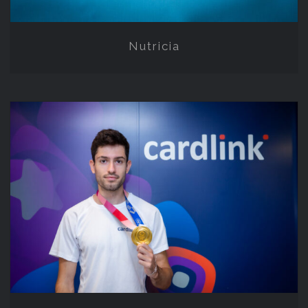
Nutricia
Μίλτος Τεντόγλου