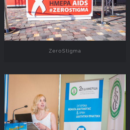
ZeroStigma
ZeroStigma
Συνέδριο Διαιτολογίας